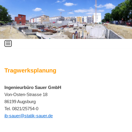
Zum
Inhalt
springen
Tragwerksplanung
Ingenieurbüro Sauer GmbH
Von-Osten-Strasse 18
86199 Augsburg
Tel. 0821/25754-0
ib-sauer@statik-sauer.de