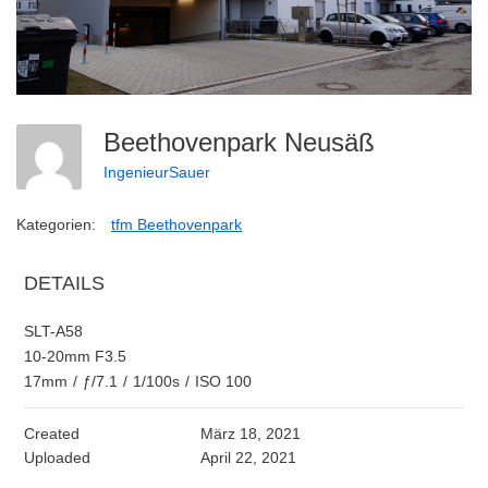
Beethovenpark Neusäß
IngenieurSauer
Kategorien:
tfm Beethovenpark
DETAILS
SLT-A58
10-20mm F3.5
17mm
/
ƒ/7.1
/
1/100s
/
ISO 100
Created
März 18, 2021
Uploaded
April 22, 2021