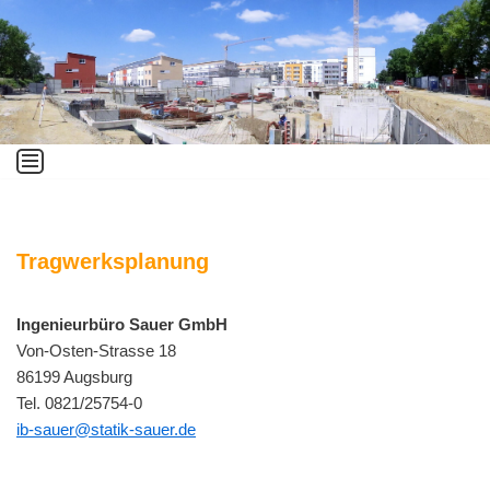
Zum
Inhalt
springen
Tragwerksplanung
Ingenieurbüro Sauer GmbH
Von-Osten-Strasse 18
86199 Augsburg
Tel. 0821/25754-0
ib-sauer@statik-sauer.de