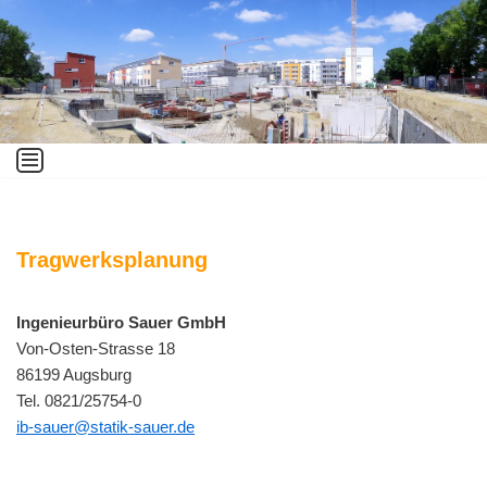
Zum
Inhalt
springen
Tragwerksplanung
Ingenieurbüro Sauer GmbH
Von-Osten-Strasse 18
86199 Augsburg
Tel. 0821/25754-0
ib-sauer@statik-sauer.de