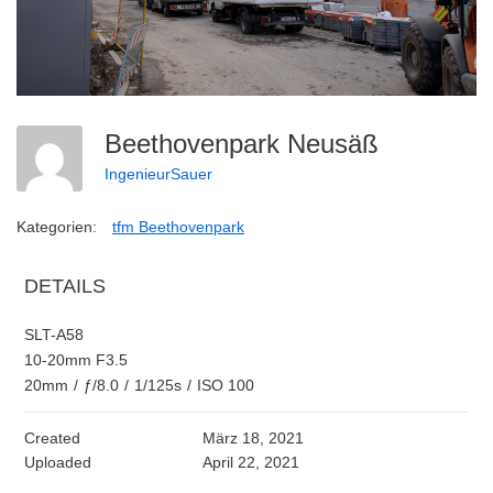
Beethovenpark Neusäß
IngenieurSauer
Kategorien:
tfm Beethovenpark
DETAILS
SLT-A58
10-20mm F3.5
20mm
/
ƒ/8.0
/
1/125s
/
ISO 100
Created
März 18, 2021
Uploaded
April 22, 2021