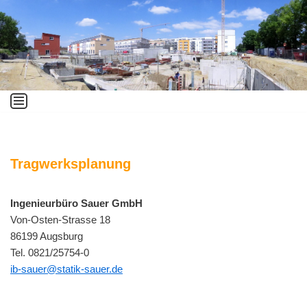
Zum
Inhalt
springen
Tragwerksplanung
Ingenieurbüro Sauer GmbH
Von-Osten-Strasse 18
86199 Augsburg
Tel. 0821/25754-0
ib-sauer@statik-sauer.de