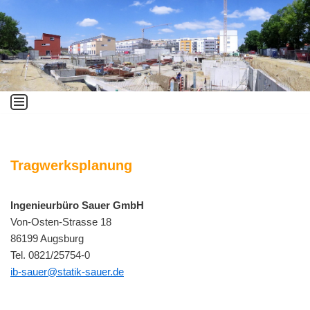
Zum
Inhalt
springen
Tragwerksplanung
Ingenieurbüro Sauer GmbH
Von-Osten-Strasse 18
86199 Augsburg
Tel. 0821/25754-0
ib-sauer@statik-sauer.de