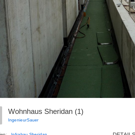
Wohnhaus Sheridan (1)
IngenieurSauer
DETAIL
ien:
Infrabau Sheridan