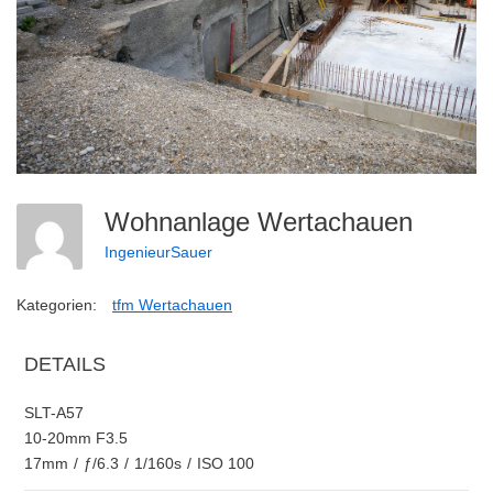
Wohnanlage Wertachauen
IngenieurSauer
Kategorien:
tfm Wertachauen
DETAILS
SLT-A57
10-20mm F3.5
17mm
/
ƒ/6.3
/
1/160s
/
ISO 100