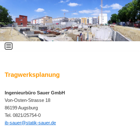
Zum
Inhalt
springen
Tragwerksplanung
Ingenieurbüro Sauer GmbH
Von-Osten-Strasse 18
86199 Augsburg
Tel. 0821/25754-0
ib-sauer@statik-sauer.de