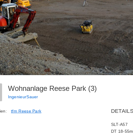
Wohnanlage Reese Park (3)
IngenieurSauer
DETAIL
ien:
tfm Reese Park
SLT-A57
DT 18-55m