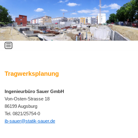
Zum
Inhalt
springen
Tragwerksplanung
Ingenieurbüro Sauer GmbH
Von-Osten-Strasse 18
86199 Augsburg
Tel. 0821/25754-0
ib-sauer@statik-sauer.de