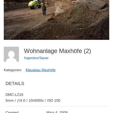
Wohnanlage Maxhöfe (2)
IngenieurSauer
Kategorien:
Klausbau Maxhöfe
DETAILS
DMC-LZ10
5mm
/
ƒ/4.0
/
10/4000s
/
ISO 100
Created
März 4, 2009