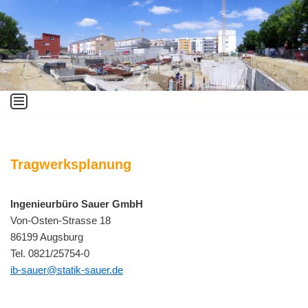
Zum
Inhalt
springen
Tragwerksplanung
Ingenieurbüro Sauer GmbH
Von-Osten-Strasse 18
86199 Augsburg
Tel. 0821/25754-0
ib-sauer@statik-sauer.de