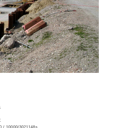
S
X
0
/
10000/3021148s