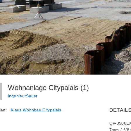
Wohnanlage Citypalais (1)
IngenieurSauer
DETAIL
ien:
Klaus Wohnbau Citypalais
QV-3500E
7mm
/
ƒ/8.