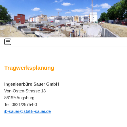
Zum
Inhalt
springen
Tragwerksplanung
Ingenieurbüro Sauer GmbH
Von-Osten-Strasse 18
86199 Augsburg
Tel. 0821/25754-0
ib-sauer@statik-sauer.de