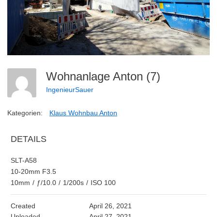
Wohnanlage Anton (7)
IngenieurSauer
Kategorien:
Klaus Wohnbau Anton
DETAILS
SLT-A58
10-20mm F3.5
10mm
/
ƒ/10.0
/
1/200s
/
ISO 100
Created
April 26, 2021
Uploaded
April 27, 2021