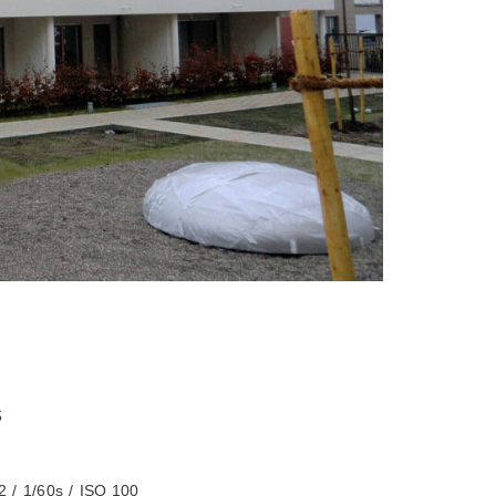
S
2
/
1/60s
/
ISO 100