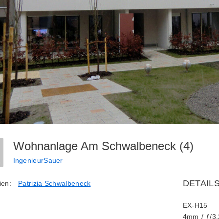
Wohnanlage Am Schwalbeneck (4)
IngenieurSauer
DETAIL
ien:
Patrizia Schwalbeneck
EX-H15
4mm
/
ƒ/3.