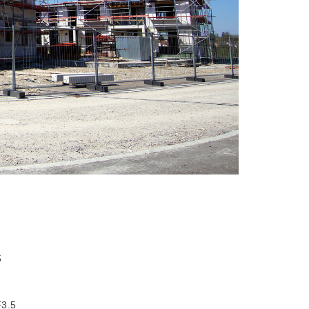
S
3.5