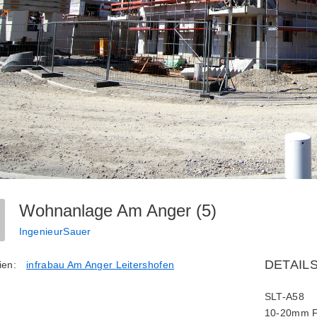
Wohnanlage Am Anger (5)
IngenieurSauer
DETAIL
ien:
infrabau Am Anger Leitershofen
SLT-A58
10-20mm F