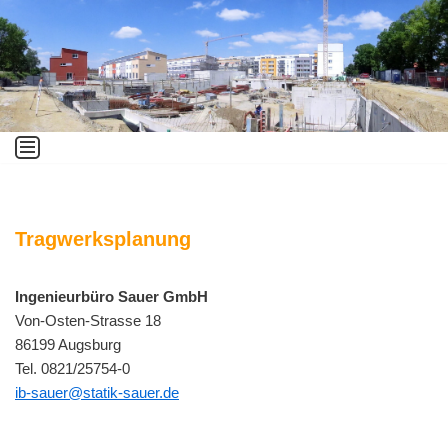
Zum
Inhalt
springen
Tragwerksplanung
Ingenieurbüro Sauer GmbH
Von-Osten-Strasse 18
86199 Augsburg
Tel. 0821/25754-0
ib-sauer@statik-sauer.de