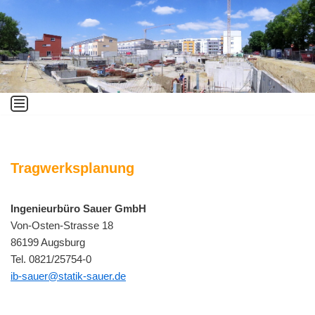
Zum
Inhalt
springen
Tragwerksplanung
Ingenieurbüro Sauer GmbH
Von-Osten-Strasse 18
86199 Augsburg
Tel. 0821/25754-0
ib-sauer@statik-sauer.de