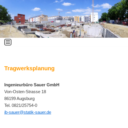
Zum
Inhalt
springen
Tragwerksplanung
Ingenieurbüro Sauer GmbH
Von-Osten-Strasse 18
86199 Augsburg
Tel. 0821/25754-0
ib-sauer@statik-sauer.de