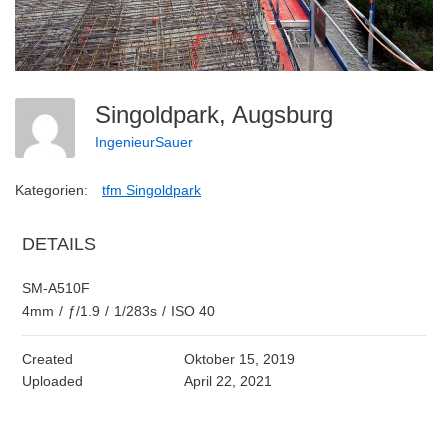
Singoldpark, Augsburg
IngenieurSauer
Kategorien:
tfm Singoldpark
DETAILS
SM-A510F
4mm
/
ƒ/1.9
/
1/283s
/
ISO 40
Created
Oktober 15, 2019
Uploaded
April 22, 2021