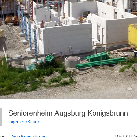
Seniorenheim Augsburg Königsbrunn
IngenieurSauer
DETAIL
ien:
Awo Königsbrunn