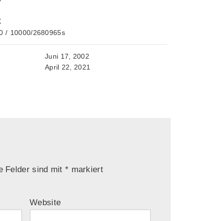
X
0
/
10000/2680965s
Juni 17, 2002
April 22, 2021
e Felder sind mit
*
markiert
Website