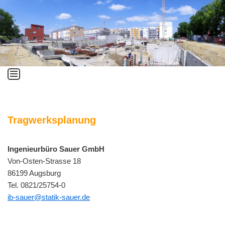
Zum
Inhalt
springen
Tragwerksplanung
Ingenieurbüro Sauer GmbH
Von-Osten-Strasse 18
86199 Augsburg
Tel. 0821/25754-0
ib-sauer@statik-sauer.de