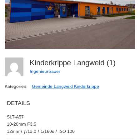
Kinderkrippe Langweid (1)
IngenieurSauer
Kategorien:
Gemeinde Langweid Kinderkrippe
DETAILS
SLT-A57
10-20mm F3.5
12mm
/
ƒ/13.0
/
1/160s
/
ISO 100