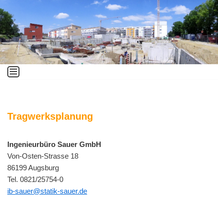
Zum
Inhalt
springen
Tragwerksplanung
Ingenieurbüro Sauer GmbH
Von-Osten-Strasse 18
86199 Augsburg
Tel. 0821/25754-0
ib-sauer@statik-sauer.de