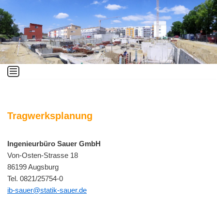
Zum
Inhalt
springen
Tragwerksplanung
Ingenieurbüro Sauer GmbH
Von-Osten-Strasse 18
86199 Augsburg
Tel. 0821/25754-0
ib-sauer@statik-sauer.de