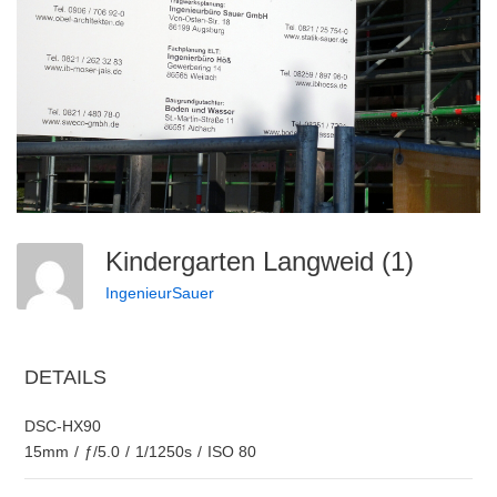
Kindergarten Langweid (1)
IngenieurSauer
DETAILS
DSC-HX90
15mm
/
ƒ/5.0
/
1/1250s
/
ISO 80