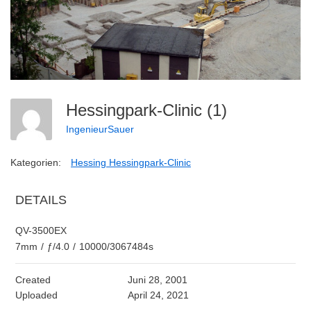
Hessingpark-Clinic (1)
IngenieurSauer
Kategorien:
Hessing Hessingpark-Clinic
DETAILS
QV-3500EX
7mm
/
ƒ/4.0
/
10000/3067484s
Created
Juni 28, 2001
Uploaded
April 24, 2021