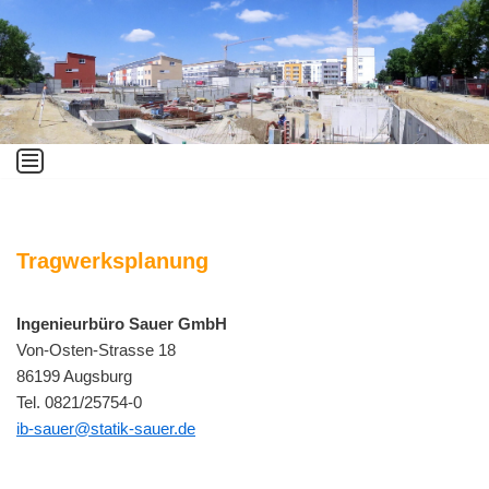
Zum
Inhalt
springen
Tragwerksplanung
Ingenieurbüro Sauer GmbH
Von-Osten-Strasse 18
86199 Augsburg
Tel. 0821/25754-0
ib-sauer@statik-sauer.de