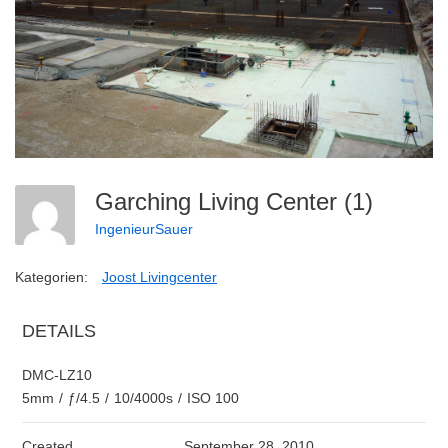
Garching Living Center (1)
IngenieurSauer
Kategorien:
Joost Livingcenter
DETAILS
DMC-LZ10
5mm
/
ƒ/4.5
/
10/4000s
/
ISO 100
Created
September 28, 2010