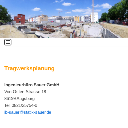
Zum
Inhalt
springen
Tragwerksplanung
Ingenieurbüro Sauer GmbH
Von-Osten-Strasse 18
86199 Augsburg
Tel. 0821/25754-0
ib-sauer@statik-sauer.de