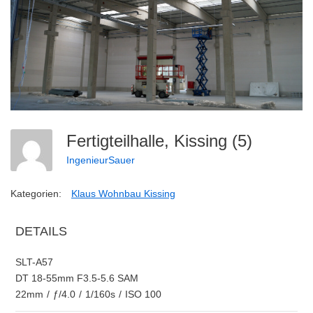
Fertigteilhalle, Kissing (5)
IngenieurSauer
Kategorien:
Klaus Wohnbau Kissing
DETAILS
SLT-A57
DT 18-55mm F3.5-5.6 SAM
22mm
/
ƒ/4.0
/
1/160s
/
ISO 100