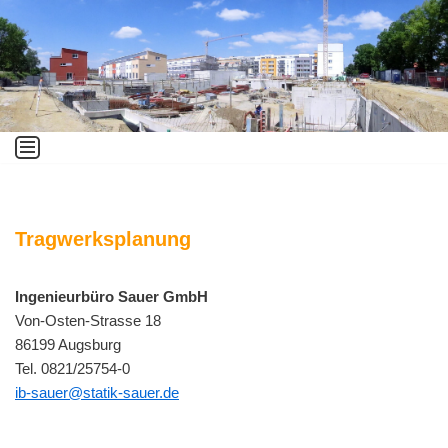
Zum
Inhalt
springen
Tragwerksplanung
Ingenieurbüro Sauer GmbH
Von-Osten-Strasse 18
86199 Augsburg
Tel. 0821/25754-0
ib-sauer@statik-sauer.de