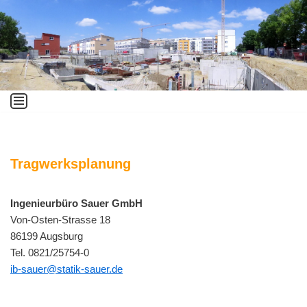
Zum
Inhalt
springen
Tragwerksplanung
Ingenieurbüro Sauer GmbH
Von-Osten-Strasse 18
86199 Augsburg
Tel. 0821/25754-0
ib-sauer@statik-sauer.de