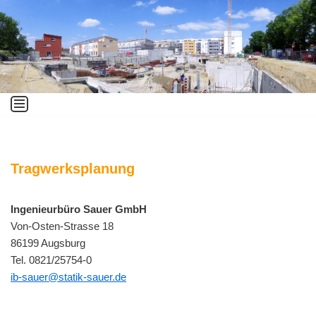
Zum
Inhalt
springen
Tragwerksplanung
Ingenieurbüro Sauer GmbH
Von-Osten-Strasse 18
86199 Augsburg
Tel. 0821/25754-0
ib-sauer@statik-sauer.de