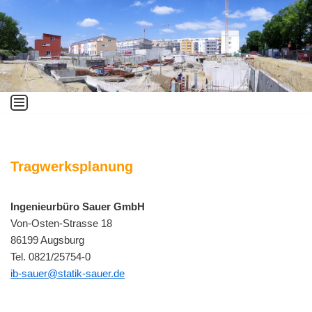
Zum
Inhalt
springen
Tragwerksplanung
Ingenieurbüro Sauer GmbH
Von-Osten-Strasse 18
86199 Augsburg
Tel. 0821/25754-0
ib-sauer@statik-sauer.de